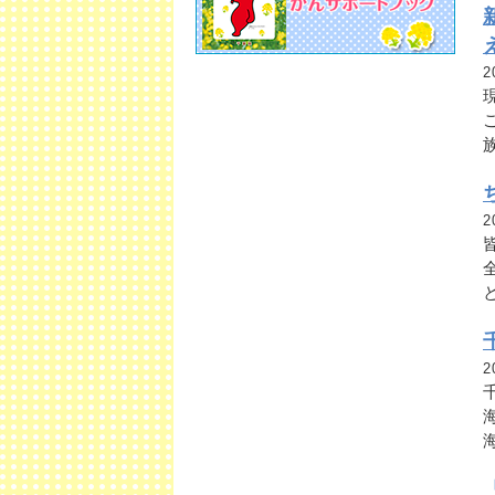
2
2
2