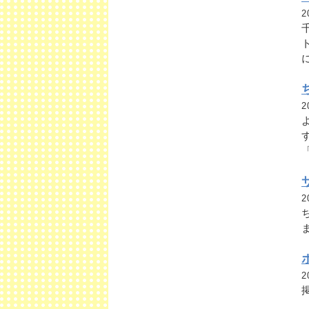
2
2
2
ま
2