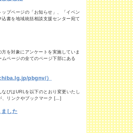
トップページの「お知らせ」、「イベン
申込書を地域統括相談支援センター宛て
の方を対象にアンケートを実施していま
ームページの全てのページ下部にある
a.lg.jp/pbgnv/）
なびはURLを以下のとおり変更いたし
お手数ですが、リンクやブックマーク […]
しました