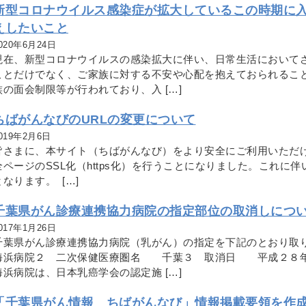
新型コロナウイルス感染症が拡大しているこの時期に
えしたいこと
020年6月24日
現在、新型コロナウイルスの感染拡大に伴い、日常生活において
ことだけでなく、ご家族に対する不安や心配を抱えておられるこ
族の面会制限等が行われており、入 […]
ちばがんなびのURLの変更について
019年2月6日
皆さまに、本サイト（ちばがんなび）をより安全にご利用いただ
全ページのSSL化（https化）を行うことになりました。これに
となります。 […]
千葉県がん診療連携協力病院の指定部位の取消しにつ
017年1月26日
千葉県がん診療連携協力病院（乳がん）の指定を下記のとおり
海浜病院２ 二次保健医療圏名 千葉３ 取消日 平成２８
海浜病院は、日本乳癌学会の認定施 […]
「千葉県がん情報 ちばがんなび」情報掲載要領を作