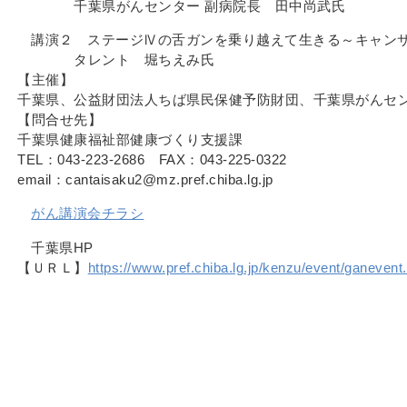
千葉県がんセンター 副病院長 田中尚武氏
講演２ ステージⅣの舌ガンを乗り越えて生きる～キャン
タレント 堀ちえみ氏
【主催】
千葉県、公益財団法人ちば県民保健予防財団、千葉県がんセ
【問合せ先】
千葉県健康福祉部健康づくり支援課
TEL：043-223-2686 FAX：043-225-0322
email：cantaisaku2@mz.pref.chiba.lg.jp
がん講演会チラシ
千葉県HP
【ＵＲＬ】
https://www.pref.chiba.lg.jp/kenzu/event/ganevent