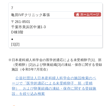
7
亀田IVFクリニック幕張
〒261-8501
千葉市美浜区中瀬1-3
D棟3階
●
[1][2]
※日本産科婦人科学会の医学的適応による未受精卵子[1]、胚
（受精卵）[2]および卵巣組織[3]の凍結・保存に関する登録
施設（令和3年7月現在）
公益社団法人日本産科婦人科学会の施設検索のペ
ージで「医学的適応による未受精卵子、胚（受精
卵）、および卵巣組織の凍結・保存に関する登録施
設」を絞り込み検索