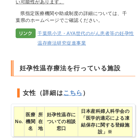
い可能性があります。
県指定医療機関や助成制度の詳細については、千
葉県のホームページでご確認ください。
千葉県小児・AYA世代のがん患者等の妊孕性
温存療法研究促進事業
妊孕性温存療法を行っている施設
女性（詳細は
こちら
）
日本産科婦人科学会の
医療
所
妊孕性温存に
「医学的適応による凍
No.
機関
在
ついての相談
結保存に関する登録施
名
地
窓口
設」※