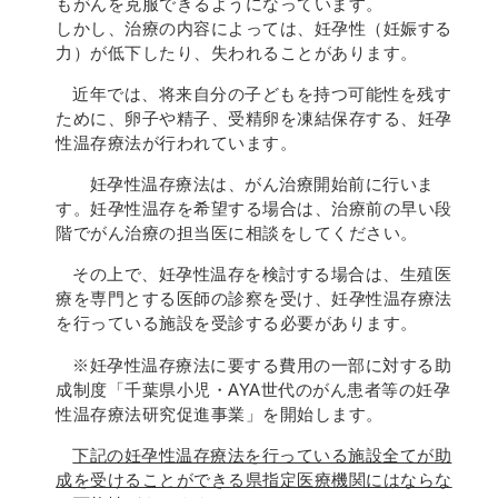
もがんを克服できるようになっています。
しかし、治療の内容によっては、妊孕性（妊娠する
力）が低下したり、失われることがあります。
近年では、将来自分の子どもを持つ可能性を残す
ために、卵子や精子、受精卵を凍結保存する、妊孕
性温存療法が行われています。
妊孕性温存療法は、がん治療開始前に行いま
す。妊孕性温存を希望する場合は、治療前の早い段
階でがん治療の担当医に相談をしてください。
その上で、妊孕性温存を検討する場合は、生殖医
療を専門とする医師の診察を受け、妊孕性温存療法
を行っている施設を受診する必要があります。
※妊孕性温存療法に要する費用の一部に対する助
成制度「千葉県小児・AYA世代のがん患者等の妊孕
性温存療法研究促進事業」を開始します。
下記の妊孕性温存療法を行っている施設全てが助
成を受けることができる県指定医療機関にはならな