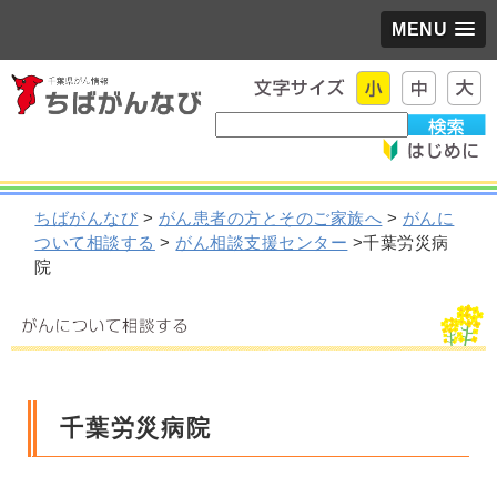
MENU
ちばがんなび
>
がん患者の方とそのご家族へ
>
がんに
ついて相談する
>
がん相談支援センター
>千葉労災病
院
千葉労災病院